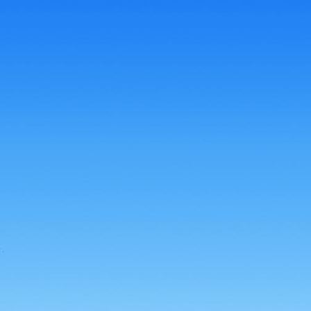
HL_Dach_Stegplatten_transparent