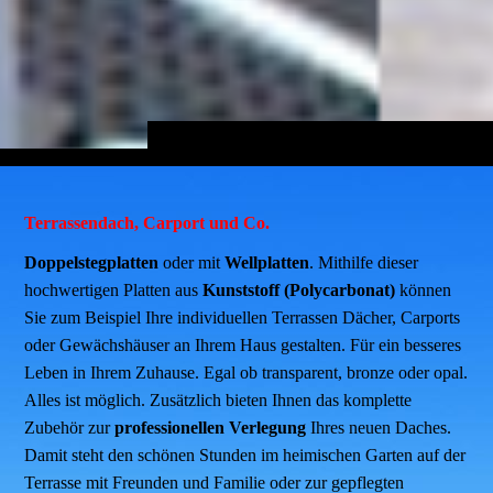
Terrassendach, Carport und Co.
Doppelstegplatten
oder mit
Wellplatten
. Mithilfe dieser
hochwertigen Platten aus
Kunststoff (Polycarbonat)
können
Sie zum Beispiel Ihre individuellen Terrassen Dächer, Carports
oder Gewächshäuser an Ihrem Haus gestalten. Für ein besseres
Leben in Ihrem Zuhause. Egal ob transparent, bronze oder opal.
Alles ist möglich. Zusätzlich bieten Ihnen das komplette
Zubehör zur
professionellen Verlegung
Ihres neuen Daches.
Damit steht den schönen Stunden im heimischen Garten auf der
Terrasse mit Freunden und Familie oder zur gepflegten