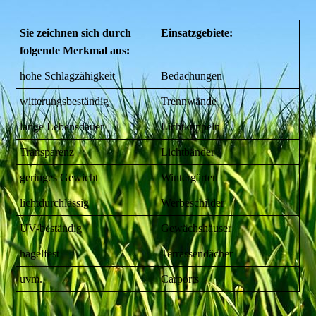
Sie zeichnen sich durch
Einsatzgebiete:
folgende Merkmal aus:
hohe Schlagzähigkeit
Bedachungen
witterungsbeständig
Trennwände
lange Lebensdauer
Lichtkuppeln
Transparenz
Lichtbänder
geringes Gewicht
Wintergärten
lichtdurchlässig
Werbeschilder
UV-beständig
Gewächshäuser
hagelfest
Terrassendächer
uvm.
Carports