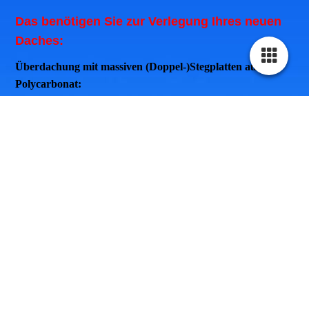
Das benötigen Sie zur Verlegung Ihres neuen
Daches:
Überdachung mit massiven (Doppel-)Stegplatten aus
Polycarbonat:
Aluminiumoberprofil
Dichtung für das Aluminiumprofil
Gummiunterlageband zum Auflegen
auf den Holzbalken
Distanzprofil aus PVC für den seitlichen Abschluss
Klebeband mit Filter zum unteren Verschluss der Platten
Klebeband ohne Filter zum oberen Verschluss der Platten
Tropfkantenabschlussprofil aus Aluminium unten