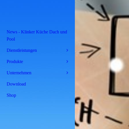
News - Klinker Küche Dach und
Pool
Dienstleistungen
Produkte
Unternehmen
Download
Shop